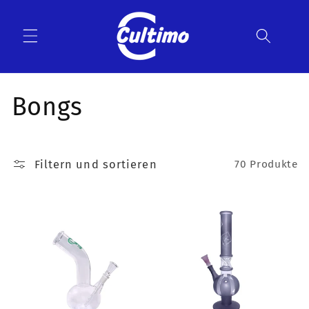
Direkt
zum
Inhalt
K
Bongs
a
t
Filtern und sortieren
70 Produkte
e
g
o
r