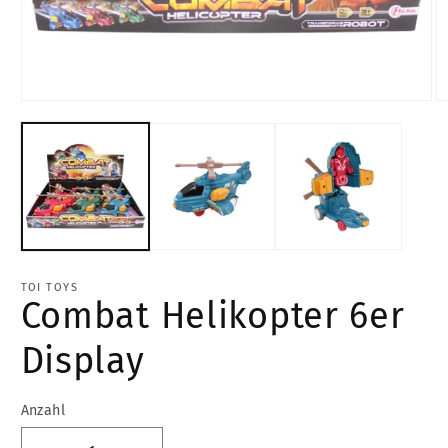
Medien
M
1
2
in
in
Modal
M
öffnen
öf
TOI TOYS
Combat Helikopter 6er
Display
Anzahl
Anzahl