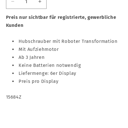
Verringere
Erhöhe
die
die
Menge
Menge
Preis nur sichtbar für registrierte, gewerbliche
für
für
Kunden
Combat
Combat
Helikopter
Helikopter
Hubschrauber mit Roboter Transformation
6er
6er
Mit Aufziehmotor
Display
Display
Ab 3 Jahren
Keine Batterien notwendig
Liefermenge: 6er Display
Preis pro Display
SKU:
15684Z